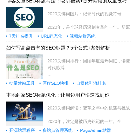
博客文章SEO标题写法：吸引搜索+提升阅读的双重技巧
2020关键词图片：记录时代的视觉符号
2020年，是全球经历深刻变革的一年。新冠
7天排名提升
URL静态化
视频站群系统
如何写高点击率的SEO标题？5个公式+案例解析
2020关键词排行：回顾年度最热词汇，读懂
时代脉搏
2020年注定是不平凡的一年。
批量建站工具
医疗SEO快排
自媒体引流排名
本地商家SEO标题优化：让周边用户快速找到你
2020关键词解读：变革之年中的机遇与挑战
2020年，注定是被历史铭记的一年。全
开源站群程序
多站点管理系统
PageAdmin站群