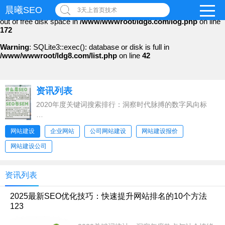
晨曦SEO
3天上首页技术
Warning
: file_put_contents(): Only -1 of 96 bytes written, possibly
out of free disk space in
/www/wwwroot/ldg8.com/log.php
on line
172
Warning
: SQLite3::exec(): database or disk is full in
/www/wwwroot/ldg8.com/list.php
on line
42
资讯列表
2020年度关键词搜索排行：洞察时代脉搏的数字风向标
在信息爆炸的时代，网络搜索不
网站建设
企业网站
公司网站建设
网站建设报价
网站建设公司
资讯列表
2025最新SEO优化技巧：快速提升网站排名的10个方法
123