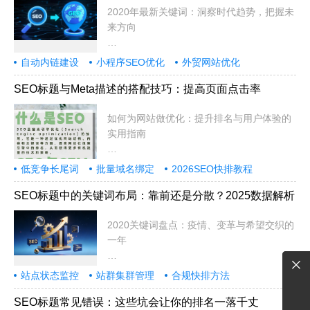
2020年最新关键词：洞察时代趋势，把握未
来方向
2020年是极具变革意义的一年，
自动内链建设
小程序SEO优化
外贸网站优化
SEO标题与Meta描述的搭配技巧：提高页面点击率
如何为网站做优化：提升排名与用户体验的
实用指南
在当今数字化时代，拥有一个功能齐全
低竞争长尾词
批量域名绑定
2026SEO快排教程
SEO标题中的关键词布局：靠前还是分散？2025数据解析
2020关键词盘点：疫情、变革与希望交织的
一年
2020年注定是载入史册的一年。这
站点状态监控
站群集群管理
合规快排方法
SEO标题常见错误：这些坑会让你的排名一落千丈