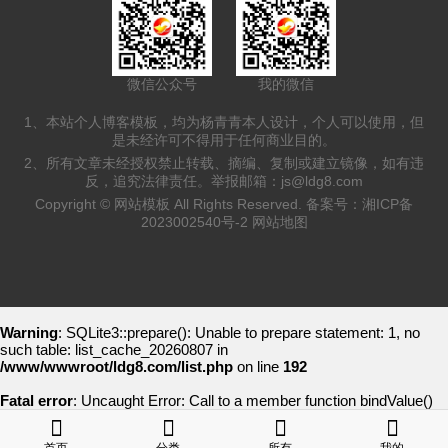
微信公众号
我的微信
1、本站个人博客模板，均为杨青青本人设计，个人可以使用，但
是未经许可不得用于任何商业目的。
2、所有文章未经授权禁止转载、摘编、复制或建立镜像，如有违
反，追究法律责任。举报邮箱：
js@ldg8.com
Copyright ©
网站模板
All Rights Reserved. 备案号：
湘ICP备
2023002540号-2
网站地图
Warning
: SQLite3::prepare(): Unable to prepare statement: 1, no
such table: list_cache_20260807 in
/www/wwwroot/ldg8.com/list.php
on line
192
Fatal error
: Uncaught Error: Call to a member function bindValue()
on bool in /www/wwwroot/ldg8.com/list.php:193 Stack trace: #0
/www/wwwroot/ldg8.com/list.php(78): writeCache() #1 {main} thrown