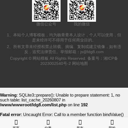
微信公众号
我的微信
1、本站个人博客模板，均为杨青青本人设计，个人可以使用，但
是未经许可不得用于任何商业目的。
2、所有文章未经授权禁止转载、摘编、复制或建立镜像，如有违
反，追究法律责任。举报邮箱：
js@ldg8.com
Copyright ©
网站模板
All Rights Reserved. 备案号：
湘ICP备
2023002540号-2
网站地图
Warning
: SQLite3::prepare(): Unable to prepare statement: 1, no
such table: list_cache_20260807 in
/www/wwwroot/ldg8.com/list.php
on line
192
Fatal error
: Uncaught Error: Call to a member function bindValue()
on bool in /www/wwwroot/ldg8.com/list.php:193 Stack trace: #0
/www/wwwroot/ldg8.com/list.php(78): writeCache() #1 {main} thrown