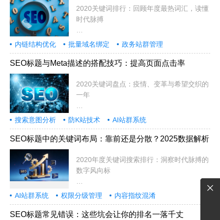
2020关键词排行：回顾年度最热词汇，读懂
时代脉搏
2020年注定是不平凡的一年。
内链结构优化
批量域名绑定
政务站群管理
SEO标题与Meta描述的搭配技巧：提高页面点击率
2020关键词盘点：疫情、变革与希望交织的
一年
2020年注定是载入史册的一年。这
搜索意图分析
防K站技术
AI站群系统
SEO标题中的关键词布局：靠前还是分散？2025数据解析
2020年度关键词搜索排行：洞察时代脉搏的
数字风向标
在信息爆炸的时代，网络搜索不
AI站群系统
权限分级管理
内容指纹混淆
SEO标题常见错误：这些坑会让你的排名一落千丈