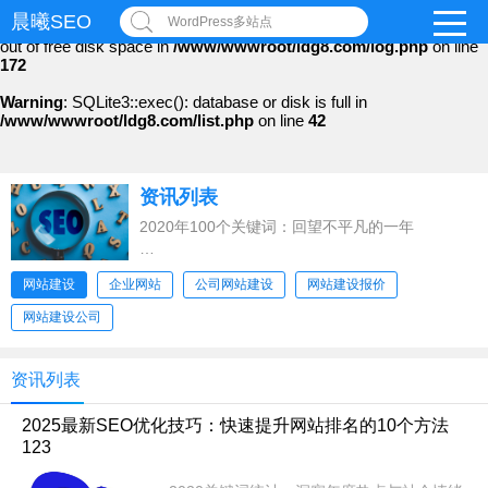
晨曦SEO
WordPress多站点
Warning
: file_put_contents(): Only -1 of 97 bytes written, possibly
out of free disk space in
/www/wwwroot/ldg8.com/log.php
on line
172
Warning
: SQLite3::exec(): database or disk is full in
/www/wwwroot/ldg8.com/list.php
on line
42
资讯列表
2020年100个关键词：回望不平凡的一年
2020年，注定是被历史铭记的一年。这
网站建设
企业网站
公司网站建设
网站建设报价
网站建设公司
资讯列表
2025最新SEO优化技巧：快速提升网站排名的10个方法
123