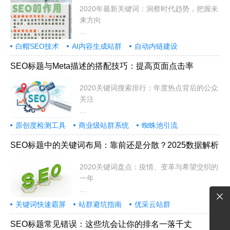
2020年最新关键词：洞察时代趋势，把握未
来方向
2020年是极具变革意义的一年，
白帽SEO技术
AI内容生成站群
自动内链建设
SEO标题与Meta描述的搭配技巧：提高页面点击率
2020关键词搜索排行：年度热点背后的公众
关注
2020年是极不平凡的一年，全球经
原创度检测工具
商业级站群系统
蜘蛛池引流
SEO标题中的关键词布局：靠前还是分散？2025数据解析
2020关键词盘点：疫情、变革与希望交织的
一年
2020年注定是载入史册的一年。这
关键词快速霸屏
站群避坑指南
优采云站群
SEO标题常见错误：这些坑会让你的排名一落千丈