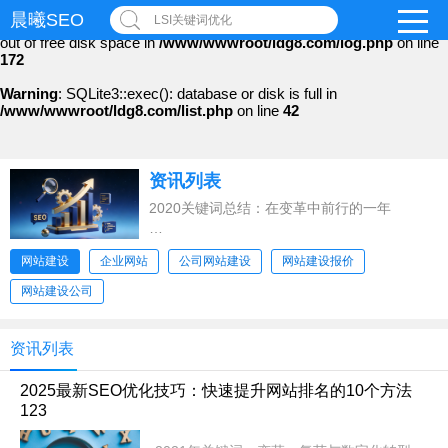
晨曦SEO
LSI关键词优化
Warning
: file_put_contents(): Only -1 of 97 bytes written, possibly
out of free disk space in
/www/wwwroot/ldg8.com/log.php
on line
172
Warning
: SQLite3::exec(): database or disk is full in
/www/wwwroot/ldg8.com/list.php
on line
42
资讯列表
2020关键词总结：在变革中前行的一年
2020年，注定是载入史册的一年。这一年，
网站建设
企业网站
公司网站建设
网站建设报价
网站建设公司
资讯列表
2025最新SEO优化技巧：快速提升网站排名的10个方法
123