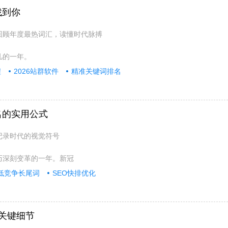
找到你
：回顾年度最热词汇，读懂时代脉搏
凡的一年。
程
2026站群软件
精准关键词排名
名的实用公式
：记录时代的视觉符号
经历深刻变革的一年。新冠
低竞争长尾词
SEO快排优化
关键细节