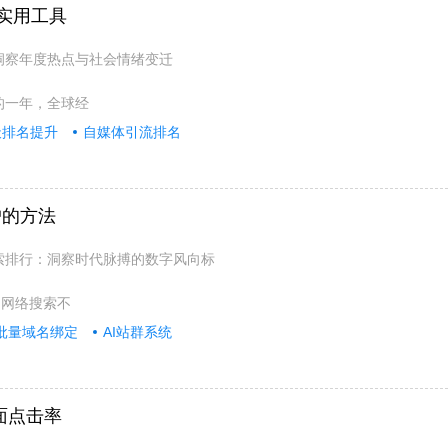
个实用工具
：洞察年度热点与社会情绪变迁
凡的一年，全球经
天排名提升
自媒体引流排名
户的方法
搜索排行：洞察时代脉搏的数字风向标
，网络搜索不
批量域名绑定
AI站群系统
面点击率