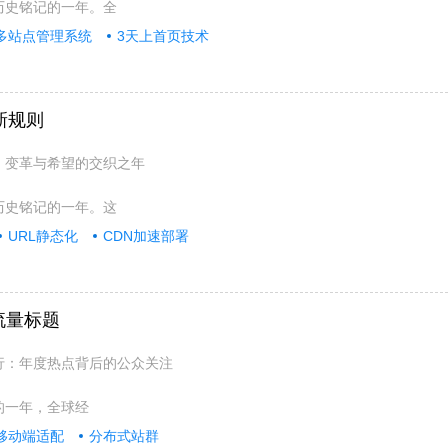
被历史铭记的一年。全
多站点管理系统
3天上首页技术
新规则
情、变革与希望的交织之年
被历史铭记的一年。这
URL静态化
CDN加速部署
流量标题
排行：年度热点背后的公众关注
凡的一年，全球经
移动端适配
分布式站群