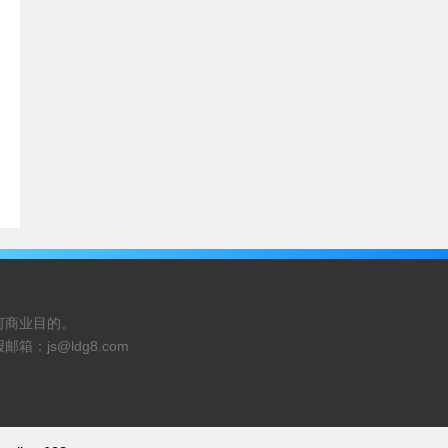
何商业目的。
报邮箱：
js@ldg8.com