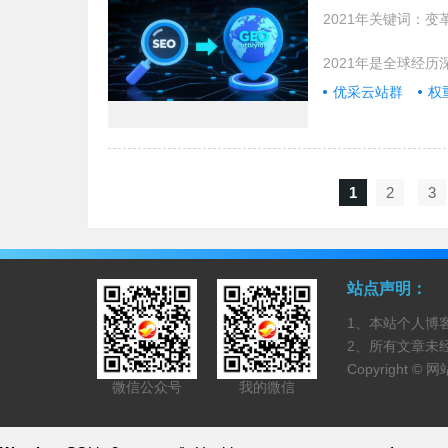
2021年关键词：
2021年是全球经
优采云站群
权
1
2
3
站点声明：
1、本站个人博
2、所有文章未
Copyright ©
网
微信公众号
我的微信