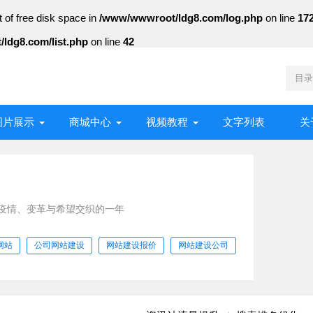
t of free disk space in
/www/wwwroot/ldg8.com/log.php
on line
17
ldg8.com/list.php
on line
42
图片展示
商城中心
视频教程
文字列表
关
：疫情、变革与希望交织的一年
入史册的一年。这
网站
公司网站建设
网站建设报价
网站建设公司